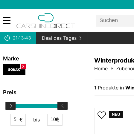
21:
13:
43
Deal des Tages
Marke
Winterproduk
X
Home
Zubehö
1
Produkte in
Win
Preis
NEU
€
bis
€