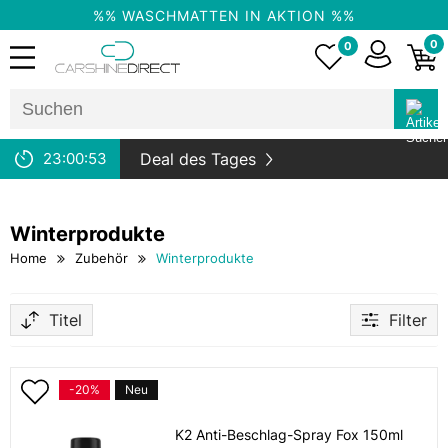
%% WASCHMATTEN IN AKTION %%
0
0
23:
00:
53
Deal des Tages
Winterprodukte
Home
Zubehör
Winterprodukte
Titel
Filter
-20%
Neu
K2 Anti-Beschlag-Spray Fox 150ml