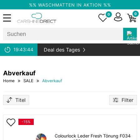
%% WASCHMATTEN IN AKTION %%
0
0
19:
43:
44
Deal des Tages
Abverkauf
Home
SALE
Abverkauf
Titel
Filter
-15%
Colourlock Leder Fresh Tönung F034