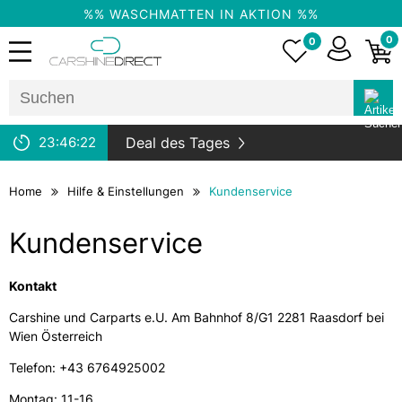
%% WASCHMATTEN IN AKTION %%
0
0
23:
46:
22
Deal des Tages
Home
Hilfe & Einstellungen
Kundenservice
Kundenservice
Kontakt
Carshine und Carparts e.U. Am Bahnhof 8/G1 2281 Raasdorf bei
Wien Österreich
Telefon: +43 6764925002
Montag: 11-16