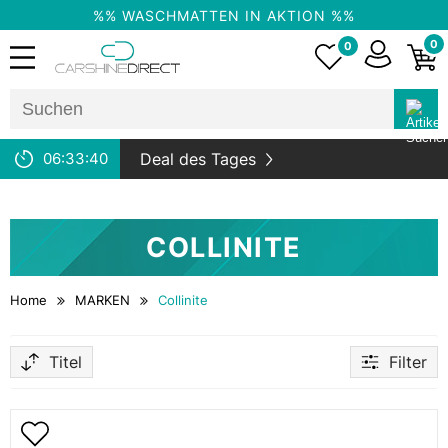
%% WASCHMATTEN IN AKTION %%
0
0
06:
33:
40
Deal des Tages
COLLINITE
Home
MARKEN
Collinite
Titel
Filter