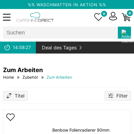
%% WASCHMATTEN IN AKTION %%
0
0
14:
58:
27
Deal des Tages
Zum Arbeiten
Home
Zubehör
Zum Arbeiten
Titel
Filter
Benbow Folienradierer 90mm