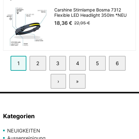
Carshine Stirnlampe Bosma 7312
Flexible LED Headlight 350lm *NEU
18,36 €
22,95 €
1
2
3
4
5
6
›
»
Kategorien
NEUIGKEITEN
Aussenreinigung