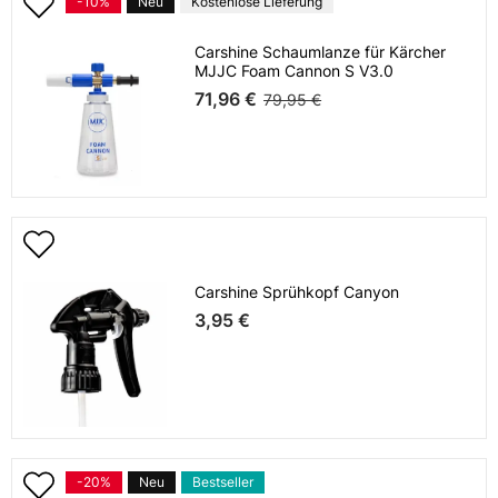
-10%
Neu
Kostenlose Lieferung
Carshine Schaumlanze für Kärcher
MJJC Foam Cannon S V3.0
71,96 €
79,95 €
Carshine Sprühkopf Canyon
3,95 €
-20%
Neu
Bestseller