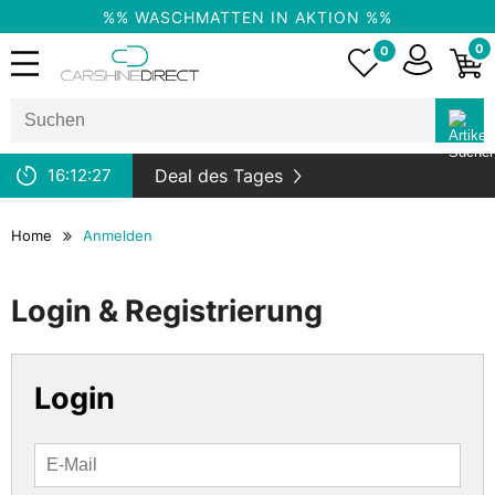
%% WASCHMATTEN IN AKTION %%
0
0
16:
12:
27
Deal des Tages
Home
Anmelden
Login & Registrierung
Login