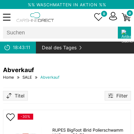
%% WASCHMATTEN IN AKTION %%
0
0
18:
43:
11
Deal des Tages
Abverkauf
Home
SALE
Abverkauf
Titel
Filter
-30%
RUPES BigFoot iBrid Polierschwamm