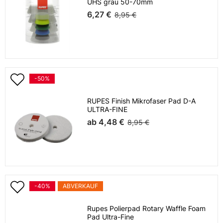
UHS grau 50-70mm
6,27 €
8,95 €
-50%
RUPES Finish Mikrofaser Pad D-A
ULTRA-FINE
ab
4,48 €
8,95 €
-40%
ABVERKAUF
Rupes Polierpad Rotary Waffle Foam
Pad Ultra-Fine