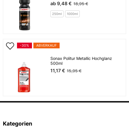
ab
9,48 €
18,95 €
250ml
1000ml
-30%
ABVERKAUF
Sonax Politur Metallic Hochglanz
500ml
11,17 €
15,95 €
Kategorien