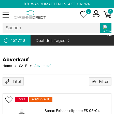
%% WASCHMATTEN IN AKTION %%
0
0
15:
17:
16
Deal des Tages
Abverkauf
Home
SALE
Abverkauf
Titel
Filter
-50%
ABVERKAUF
Sonax Feinschleifpaste FS 05-04