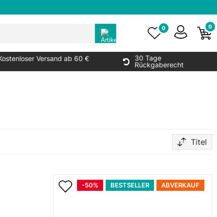
0
0
30 Tage
Kostenloser Versand ab 60 €
Rückgaberecht
Titel
-50%
BESTSELLER
ABVERKAUF