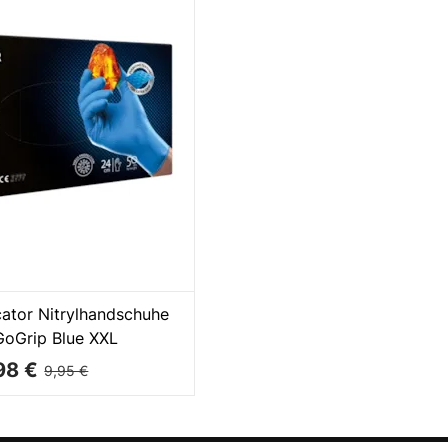
ator Nitrylhandschuhe
GoGrip Blue XXL
98 €
9,95 €