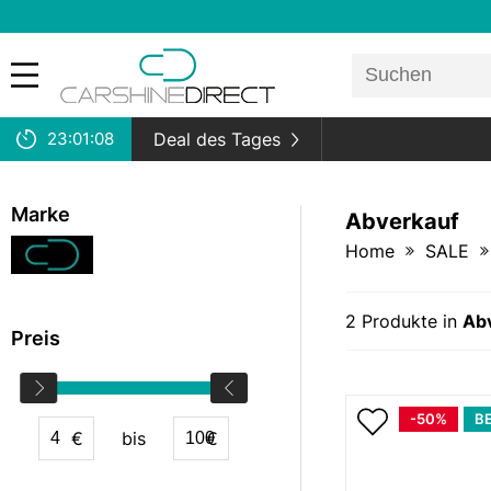
23:
01:
08
Deal des Tages
Marke
Abverkauf
Home
SALE
2
Produkte in
Ab
Preis
-50%
B
€
bis
€