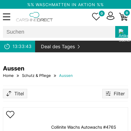
%% WASCHMATTEN IN AKTION %%
0
0
13:
33:
43
Deal des Tages
Aussen
Home
Schutz & Pflege
Aussen
Titel
Filter
Collinite Wachs Autowachs #476S