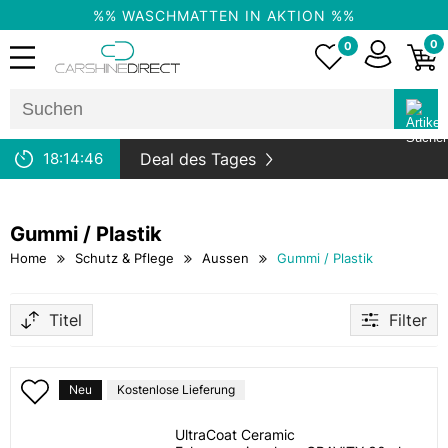
%% WASCHMATTEN IN AKTION %%
0
0
18:
14:
46
Deal des Tages
Gummi / Plastik
Home
Schutz & Pflege
Aussen
Gummi / Plastik
Titel
Filter
Neu
Kostenlose Lieferung
UltraCoat Ceramic