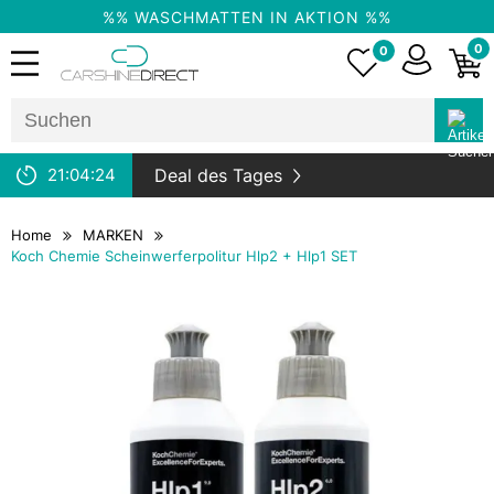
%% WASCHMATTEN IN AKTION %%
0
0
21:
04:
23
Deal des Tages
Home
MARKEN
Koch Chemie Scheinwerferpolitur Hlp2 + Hlp1 SET