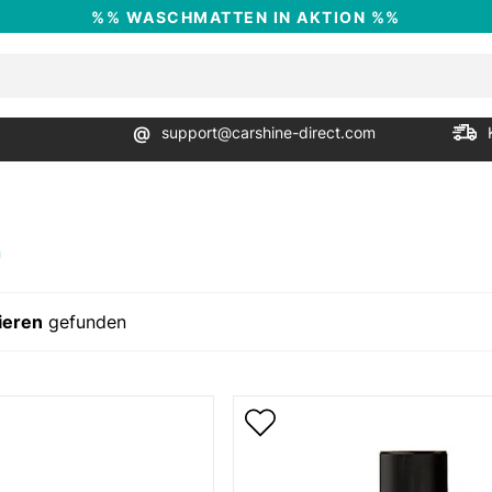
%% WASCHMATTEN IN AKTION %%
@
support@carshine-direct.com
n
ieren
gefunden