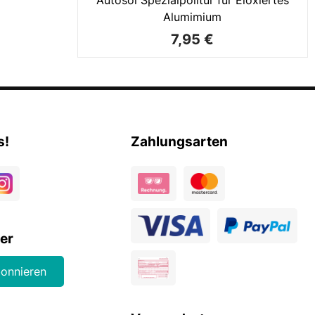
Alumimium
7,95 €
s!
Zahlungsarten
er
bonnieren