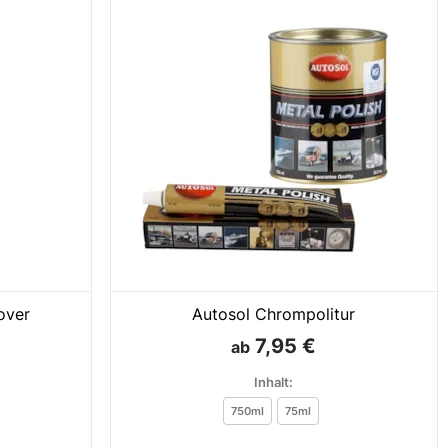
over
Autosol Chrompolitur
7,95 €
ab
Inhalt:
750ml
75ml