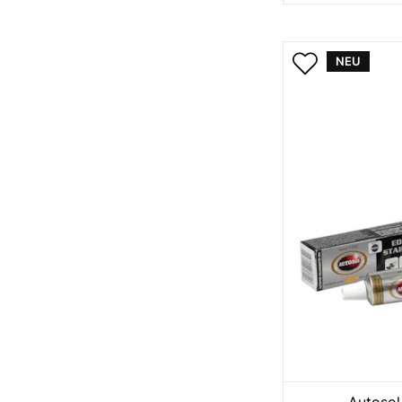
NEU
Autosol