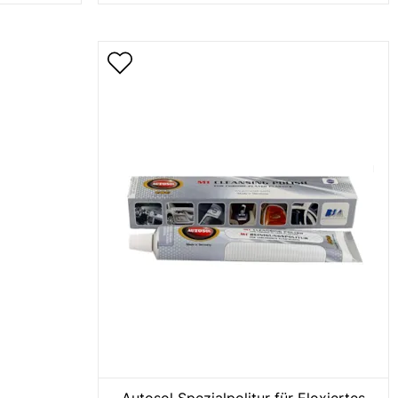
Autosol Spezialpolitur für Eloxiertes