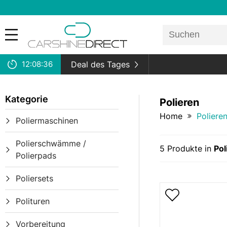
12:
08:
36
Deal des Tages
Kategorie
Polieren
Home
Poliere
Poliermaschinen
Polierschwämme /
5
Produkte in
Pol
Polierpads
Poliersets
Polituren
Vorbereitung