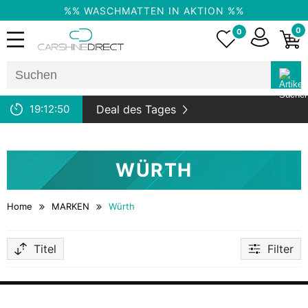
%% WASCHMATTEN IN AKTION %%
0
0
19:
12:
50
Deal des Tages
WÜRTH
Home
MARKEN
Würth
Titel
Filter