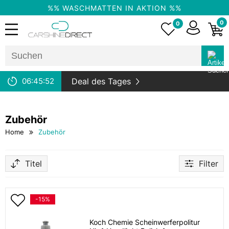
%% WASCHMATTEN IN AKTION %%
0
0
06:
45:
51
Deal des Tages
Zubehör
Home
Zubehör
Titel
Filter
-15%
Koch Chemie Scheinwerferpolitur