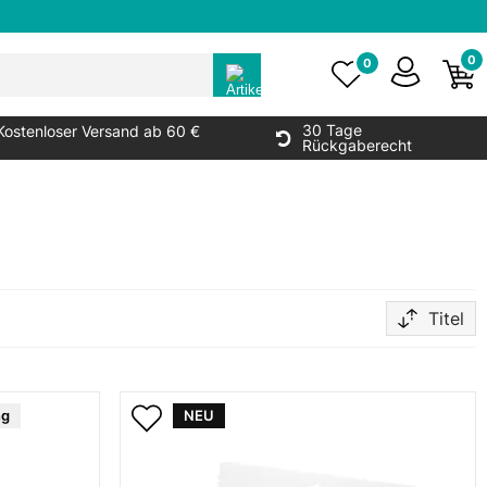
0
0
30 Tage
Kostenloser Versand ab 60 €
Rückgaberecht
Titel
ng
NEU