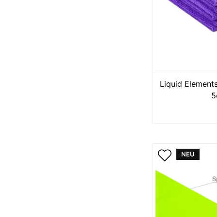
Liquid Element
5
NEU