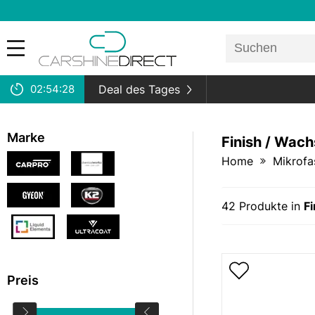
02:
54:
27
Deal des Tages
Marke
Finish / Wachs
Home
Mikrofa
42
Produkte in
Fi
Preis