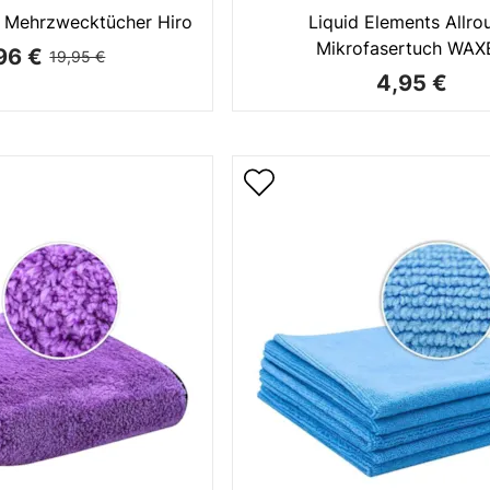
 Mehrzwecktücher Hiro
Liquid Elements Allro
Mikrofasertuch WAX
96 €
19,95 €
4,95 €