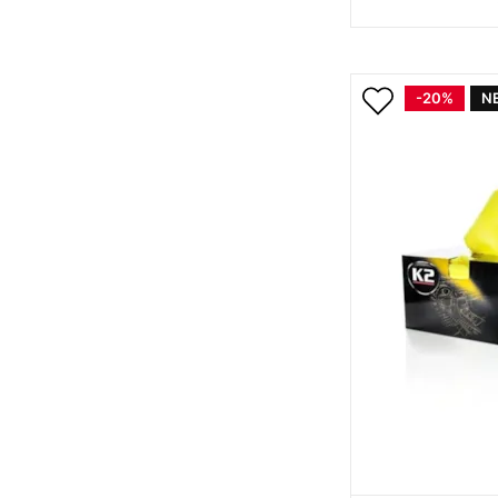
-20%
N