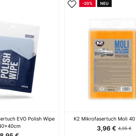
-20%
NEU
ertuch EVO Polish Wipe
K2 Mikrofasertuch Moli 4
40x40cm
3,96 €
4,95 €
8,95 €