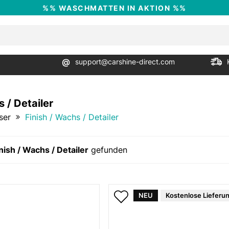
%% WASCHMATTEN IN AKTION %%
@
support@carshine-direct.com
 / Detailer
ser
Finish / Wachs / Detailer
nish / Wachs / Detailer
gefunden
NEU
Kostenlose Lieferu