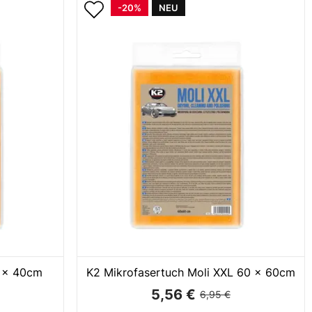
-20%
NEU
0 x 40cm
K2 Mikrofasertuch Moli XXL 60 x 60cm
5,56 €
6,95 €