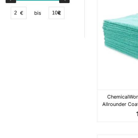
€
bis
€
ChemicalWor
Allrounder Coat