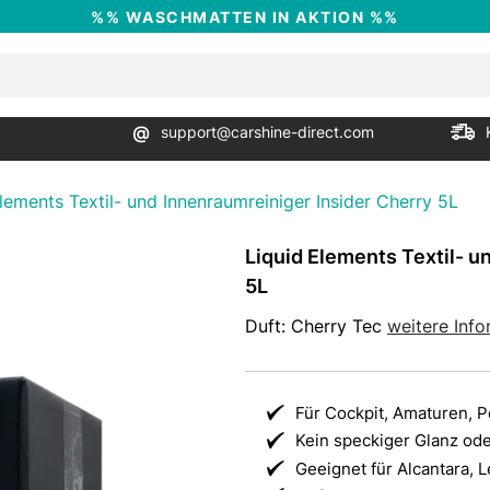
%% WASCHMATTEN IN AKTION %%
@
support@carshine-direct.com
lements Textil- und Innenraumreiniger Insider Cherry 5L
Liquid Elements Textil- u
5L
Duft: Cherry Tec
weitere Info
Für Cockpit, Amaturen, P
Kein speckiger Glanz od
Geeignet für Alcantara, Le