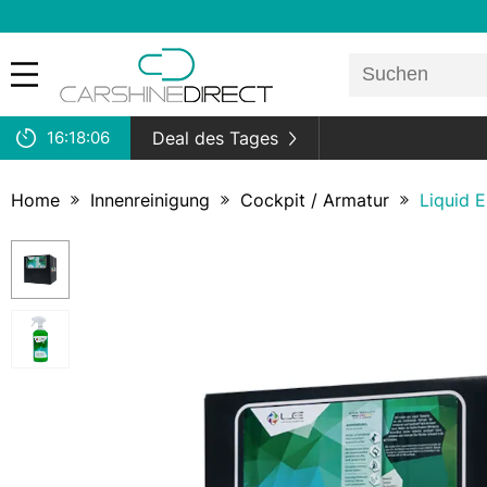
16:
18:
06
Deal des Tages
Home
Innenreinigung
Cockpit / Armatur
Liquid E