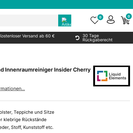
0
0
30 Tage
Kostenloser Versand ab 60 €
Rückgaberecht
nd Innenraumreiniger Insider Cherry
rmationen...
olster, Teppiche und Sitze
er klebrige Rückstände
der, Stoff, Kunststoff etc.