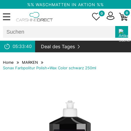
%% WASCHMATTEN IN AKTION %%
0
0
05:
33:
40
Deal des Tages
Home
MARKEN
Sonax Farbpolitur Polish+Wax Color schwarz 250ml