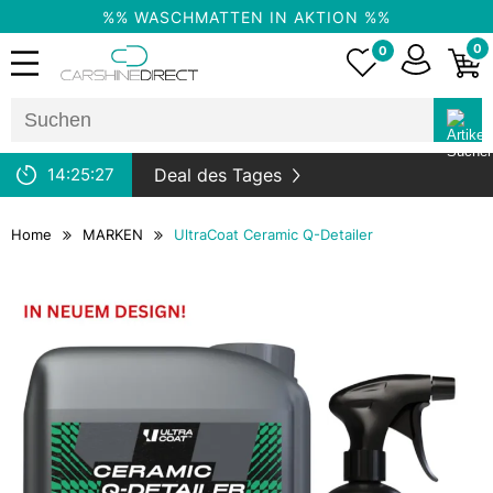
%% WASCHMATTEN IN AKTION %%
0
0
14:
25:
26
Deal des Tages
Home
MARKEN
UltraCoat Ceramic Q-Detailer