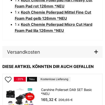
1 x
Koch Chemie Polierpad Hart Heavy Cut
Foam Pad rot 126mm *NEU
1 x
Koch Chemie Polierpad Mittel Fine Cut
Foam Pad gelb 126mm *NEU
1 x
Koch Chemie Polierpad Micro Cut Hard
Foam Pad lila 126mm *NEU
Versandkosten
DIESE ARTIKEL KÖNNTEN DIR AUCH GEFALLEN
-20%
Neu
Kostenlose Lieferung
Carshine Polierset DA9 SET Basic
*NEU
165,32 €
206,65 €