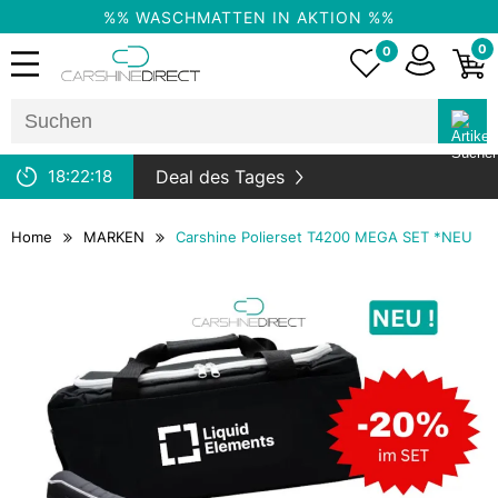
%% WASCHMATTEN IN AKTION %%
0
0
18:
22:
17
Deal des Tages
Home
MARKEN
Carshine Polierset T4200 MEGA SET *NEU