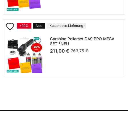
-20%
Neu
Kostenlose Lieferung
Carshine Polierset DA9 PRO MEGA
SET *NEU
211,00 €
263,75 €